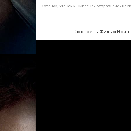
Котенок, Утенок и Цыпленок отправились на п
Смотреть Фильм Ночной