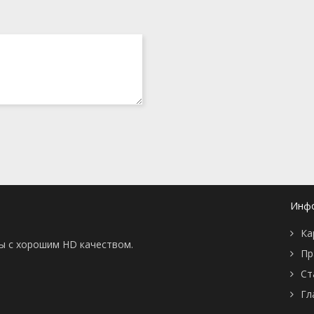
Инф
Ка
ны с хорошим HD качеством.
Пр
Ст
Гл