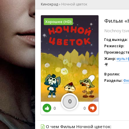
🎲 Игра
Кинокрад
»
Ночной цветок
🎙 Концерт
👫 Мелод
Фильм «Н
Хорошее (HD)
🕺 Мюзик
Nochnoy tsv
👨‍💻 Реал
🎤 Ток-шо
Год выхода:
🧙‍♀️ Фант
Режиссёр:
Производств
🏅 Церем
Жанр:
мульт
🎥
В ролях:
Разделы:
Фи
0
0
0
О чем Фильм Ночной цветок: