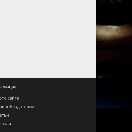
ормация
рта сайта
авообладателям
атьи
авная