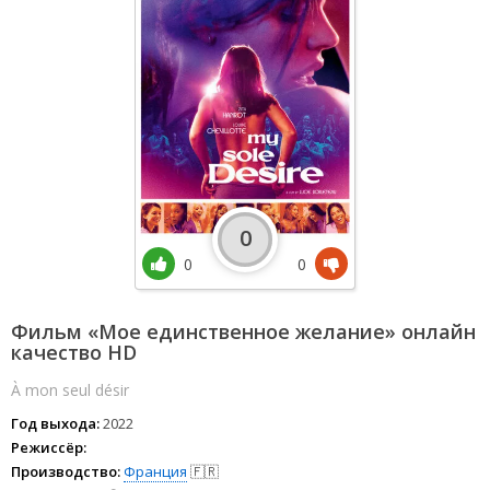
0
0
0
Фильм «Мое единственное желание» онлайн
качество HD
À mon seul désir
Год выхода:
2022
Режиссёр:
Производство:
Франция
🇫🇷