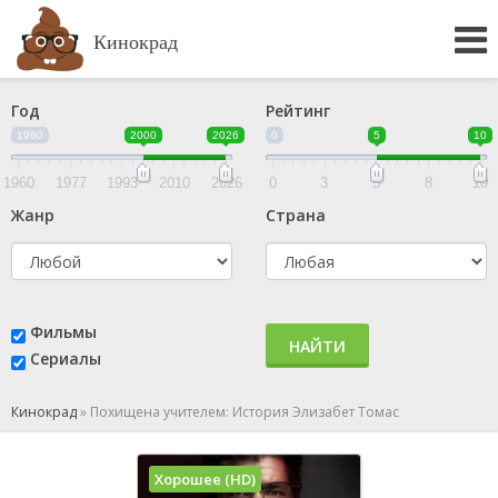
Кинокрад
Год
Рейтинг
1960
2000
2026
0
5
10
1960
1977
1993
2010
2026
0
3
5
8
10
Жанр
Страна
Фильмы
НАЙТИ
Сериалы
Кинокрад
»
Похищена учителем: История Элизабет Томас
Хорошее (HD)