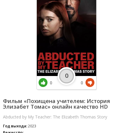
0
0
0
Фильм «Похищена учителем: История
Элизабет Томас» онлайн качество HD
Abducted by My Teacher: The Elizabeth Thomas Story
Год выхода:
2023
Режиссёр: