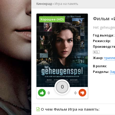
🎲 Игра
Кинокрад
»
Игра на память
🎙 Концерт
👫 Мелод
Фильм «И
Хорошее (HD)
🕺 Мюзик
Het geheuge
👨‍💻 Реал
🎤 Ток-шо
Год выхода:
🧙‍♀️ Фант
Режиссёр:
Производств
🏅 Церем
🇳🇱
Жанр:
трилл
В ролях:
Разделы:
За
0
0
0
О чем Фильм Игра на память: