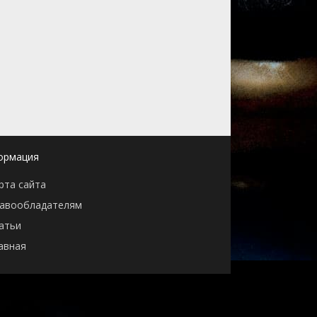
ормация
рта сайта
авообладателям
атьи
авная