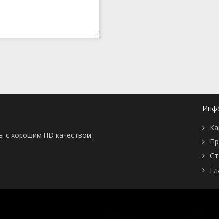
Инф
Ка
ны с хорошим HD качеством.
Пр
Ст
Гл