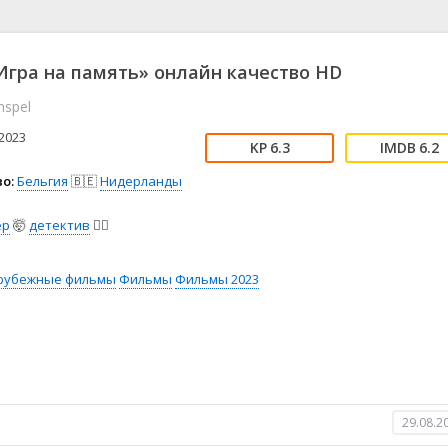
📖 История
🤪 Комедия
🎥 Короткометражка
🔪 Криминал
рама
🎼 Музыка
🧚‍♀️ Мультфильм
гра на память» онлайн качество HD
л
👨‍💼 Новости
🎒 Приключения
nspel
ьное тв
👨‍👩‍👧‍👦 Семейный
⚽ Спорт
у
🤯 Триллер
😱 Ужасы
2023
6.3
6.2
астика
🤠 Фильм-нуар
🧝‍♂️ Фэнтези
о:
Бельгия
🇧🇪
Нидерланды
ония
ер
🤯
детектив
🕵️‍♂️
рубежные фильмы
Фильмы
Фильмы 2023
29.08.2