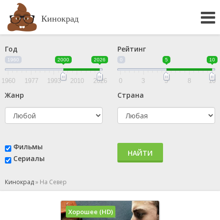
Кинокрад
Год
Рейтинг
1960
2000
2026
0
5
10
1960
1977
1993
2010
2026
0
3
5
8
10
Жанр
Страна
Фильмы
НАЙТИ
Сериалы
Кинокрад
»
На Север
Хорошее (HD)