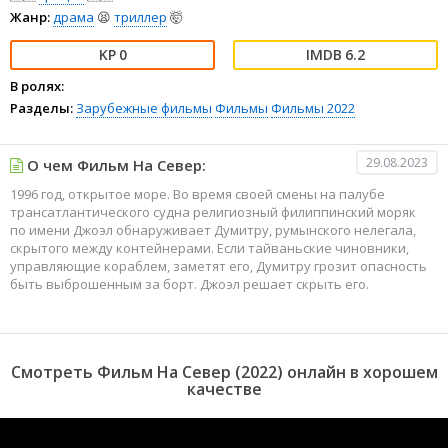
Жанр:
драма
😫
триллер
🤯
0
6.2
В ролях:
Разделы:
Зарубежные фильмы
Фильмы
Фильмы 2022
29.08.2023
О чем Фильм На Север:
1996 год, открытое море. Во время своей смены на палубе
трансатлантического судна религиозный филиппинский моряк
по имени Джоэл обнаруживает Думитру, румынского нелегала,
скрытого между контейнерами. Если тайваньские чиновники,
управляющие кораблем, заметят его, Думитру грозит опасность
быть выброшенным за борт. Джоэл решает скрыть его.
Смотреть Фильм На Север (2022) онлайн в хорошем
качестве