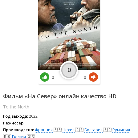
0
0
0
Фильм «На Север» онлайн качество HD
To the North
Год выхода:
2022
Режиссёр:
Производство:
Франция
🇫🇷
Чехия
🇨🇿
Болгария
🇧🇬
Румыния
🇷🇴
Греция
🇬🇷