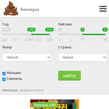
Кинокрад
Год
Рейтинг
1960
2000
2026
0
5
10
1960
1977
1993
2010
2026
0
3
5
8
10
Жанр
Страна
Фильмы
НАЙТИ
Сериалы
Кинокрад
»
Девушка в маске
Хорошее (HD)