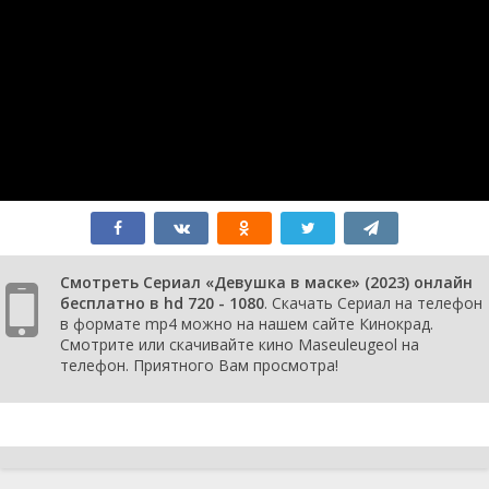
Смотреть Сериал «Девушка в маске» (2023) онлайн
бесплатно в hd 720 - 1080
. Скачать Сериал на телефон
в формате mp4 можно на нашем сайте Кинокрад.
Смотрите или скачивайте кино Maseuleugeol на
телефон. Приятного Вам просмотра!