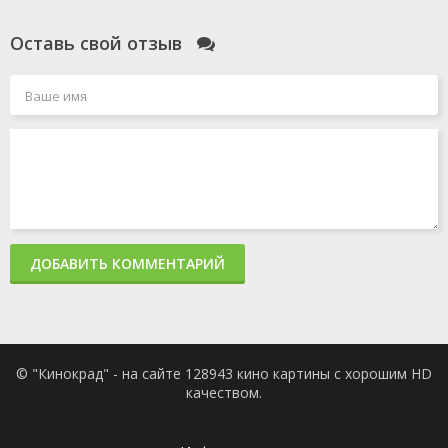
Оставь свой отзыв
ДОБАВИТЬ КОММЕНТАРИЙ
© "Кинокрад" - на сайте 128943 кино картины с хорошим HD
качеством.