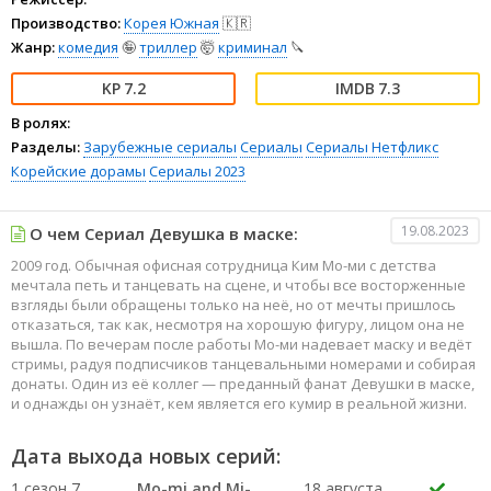
Производство:
Корея Южная
🇰🇷
Жанр:
комедия
🤪
триллер
🤯
криминал
🔪
7.2
7.3
В ролях:
Разделы:
Зарубежные сериалы
Сериалы
Сериалы Нетфликс
Корейские дорамы
Сериалы 2023
19.08.2023
О чем Сериал Девушка в маске:
2009 год. Обычная офисная сотрудница Ким Мо-ми с детства
мечтала петь и танцевать на сцене, и чтобы все восторженные
взгляды были обращены только на неё, но от мечты пришлось
отказаться, так как, несмотря на хорошую фигуру, лицом она не
вышла. По вечерам после работы Мо-ми надевает маску и ведёт
стримы, радуя подписчиков танцевальными номерами и собирая
донаты. Один из её коллег — преданный фанат Девушки в маске,
и однажды он узнаёт, кем является его кумир в реальной жизни.
Дата выхода новых серий:
1 сезон 7
Mo-mi and Mi-
18 августа