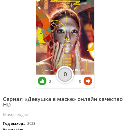
0
0
0
Сериал «Девушка в маске» онлайн качество
HD
Maseuleugeol
Год выхода:
2023
Режиссёр: