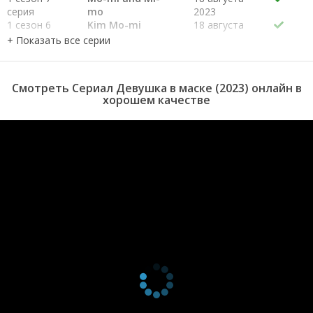
серия
mo
2023
1 сезон 6
Kim Mo-mi
18 августа
серия
2023
1 сезон 5
Kim Mi-mo
18 августа
серия
2023
1 сезон 4
Kim Choon-ae
18 августа
Смотреть Сериал Девушка в маске (2023) онлайн в
серия
2023
хорошем качестве
1 сезон 3
Kim Gyeong-ja
18 августа
серия
2023
1 сезон 2
Joo Oh-nam
18 августа
серия
2023
1 сезон 1
Kim Mo-mi
18 августа
серия
2023