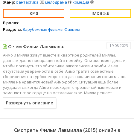
Жанр:
фантастика
🧙‍♀️
мелодрама
👫
комедия
🤪
0
5.6
В ролях:
Разделы:
Зарубежные фильмы
Фильмы
19.08.2023
О чем Фильм Лавмилла:
Аймо и Милла живут вместе в квартире родителей Миллы,
давным-давно превращенной в помойку. Они экономят деньги,
чтобы покинуть это обиталище алкоголиков и зомби. Из-за
отсутствия уверенности в себе, Аймо тратит совместные
сбережения на турбокомпрессор для накачивания своих мышц.
Милле не нравится новый Аймо-робот. Ситуация еще более
ухудшается, когда Аймо переходит к чрезвычайным мерам и
заменяет свое сердце на металлическое. Милла решает
выкрасть из тела Аймо эту кошмарную деталь. Ведь у человека
Развернуть описание
должно быть человеческое сердце.
Смотреть Фильм Лавмилла (2015) онлайн в