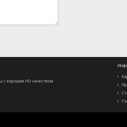
Инф
Ка
ны с хорошим HD качеством.
Пр
Ст
Гл