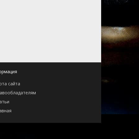
ормация
рта сайта
авообладателям
атьи
авная