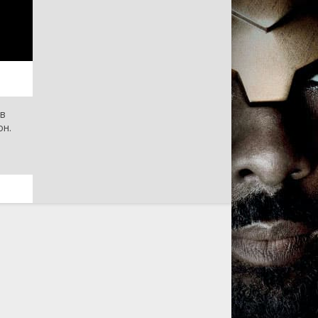
 в
он.