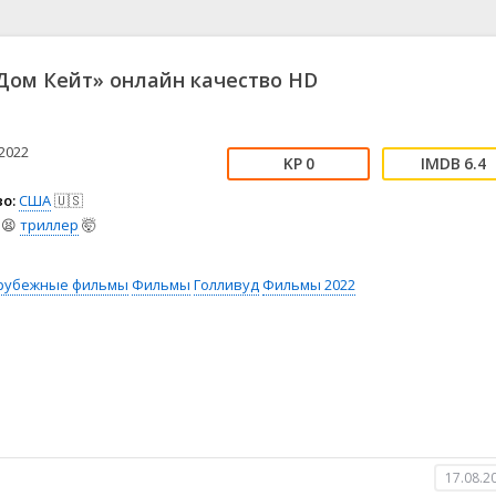
📖 История
🤪 Комедия
🎥 Короткометражка
🔪 Криминал
рама
🎼 Музыка
🧚‍♀️ Мультфильм
ом Кейт» онлайн качество HD
л
👨‍💼 Новости
🎒 Приключения
ьное тв
👨‍👩‍👧‍👦 Семейный
⚽ Спорт
у
🤯 Триллер
😱 Ужасы
2022
0
6.4
астика
🤠 Фильм-нуар
🧝‍♂️ Фэнтези
о:
США
🇺🇸
ония
😫
триллер
🤯
рубежные фильмы
Фильмы
Голливуд
Фильмы 2022
17.08.2